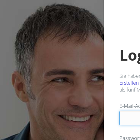
Lo
Sie habe
Erstellen
als fünf 
E-Mail-A
Passwor